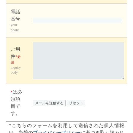
電話
番号
your
phone
ご用
件
*必
須
inquiry
body
は必
*
須項
目で
す。
*こちらのフォームを利用して送信された個人情報
は、当院の
プライバシーポリシー
に基づき取り扱われ