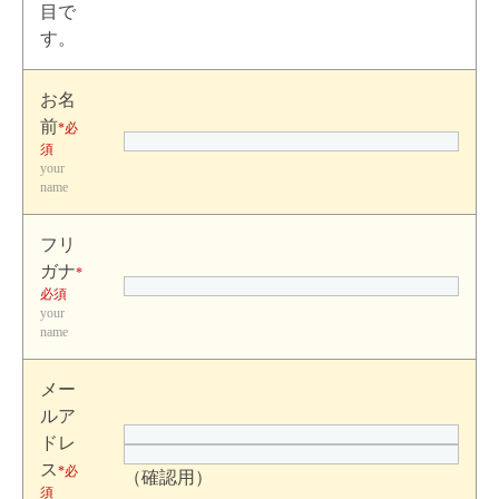
目で
す。
お名
前
*必
須
your
name
フリ
ガナ
*
必須
your
name
メー
ルア
ドレ
ス
*必
（確認用）
須