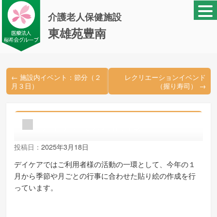
介護老人保健施設
東雄苑豊南
←
施設内イベント：節分（２
レクリエーションイベンド
月３日）
（握り寿司）
→
デイケアでの創作活動
投稿日：
2025年3月18日
デイケアではご利用者様の活動の一環として、今年の１
月から季節や月ごとの行事に合わせた貼り絵の作成を行
っています。