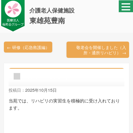
介護老人保健施設
東雄苑豊南
←
研修（応急救護編）
敬老会を開催しました（入
所・通所リハビリ）
→
リハビリの実習
投稿日：
2025年10月15日
当苑では、リハビリの実習生を積極的に受け入れており
ます。