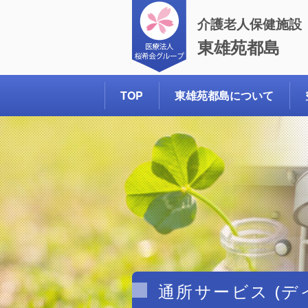
介護老人保健施設
東雄苑都島
コ
TOP
東雄苑都島について
ン
テ
ン
ツ
へ
ス
通所サービス (デ
キ