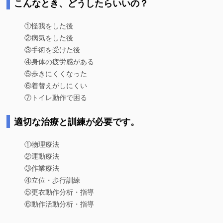
こんなとき、どうしたらいいの？
①怪我をした後
②病気をした後
③手術を受けた後
④身体の疲労感がある
⑤歩きにくくなった
⑥着替えがしにくい
⑦トイレ動作で困る
適切な治療と訓練が必要です。
①物理療法
②運動療法
③作業療法
④立位・歩行訓練
⑤更衣動作分析・指導
⑥動作活動分析・指導