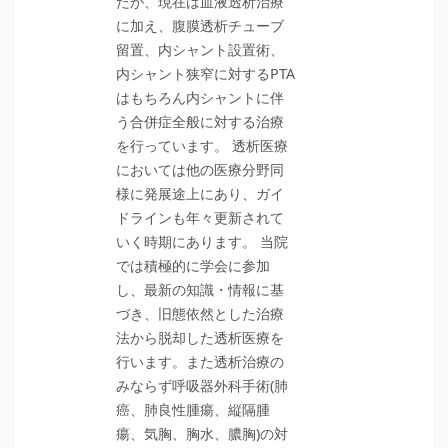
たが、現在は血液透析治療
に加え、腹膜透析チューブ
留置、内シャント設置術、
内シャント狭窄に対するPTA
はもちろん内シャントに伴
う合併症全般に対する治療
を行っています。 透析医療
においては他の医療分野同
様に発展途上にあり、ガイ
ドラインも年々更新されて
いく時期にあります。 当院
では積極的に学会に参加
し、最新の知識・情報に基
づき、旧態依然とした治療
法から脱却した透析医療を
行います。また透析治療の
みならず呼吸器外科手術(肺
癌、肺良性腫瘍、縦隔腫
瘍、気胸、胸水、膿胸)の対