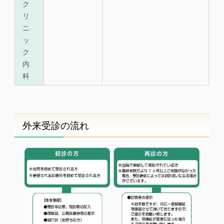
ク
リ
ニ
ッ
ク
内
科
外来受診の流れ