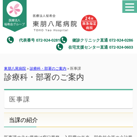
代表番号
072-924-0281
健診クリニック直通
072-924-0286
在宅支援センター直通
072-924-0603
東朋八尾病院
»
診療科・部署のご案内
» 医事課
診療科・部署のご案内
医事課
当課の紹介
医事課の主な業務は窓口業務、入院費や外来一部負担金等の会計業