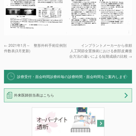
←
2021年1月～ 整形外科手術症例別
インプラントメーカーから依頼
件数表(3月更新)
人工関節全置換術における創部皮膚接
合方法の違いによる短期成績の比較
→
診療受付・面会時間
診療科毎の診療時間・面会時間をご案内します
外来医師担当表はこちら