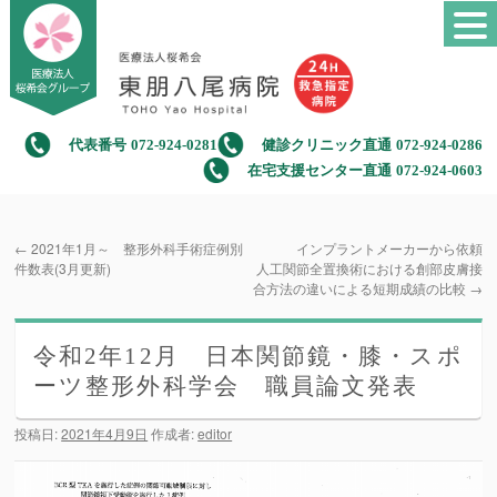
代表番号
072-924-0281
健診クリニック直通
072-924-0286
在宅支援センター直通
072-924-0603
←
2021年1月～ 整形外科手術症例別
インプラントメーカーから依頼
件数表(3月更新)
人工関節全置換術における創部皮膚接
合方法の違いによる短期成績の比較
→
令和2年12月 日本関節鏡・膝・スポ
ーツ整形外科学会 職員論文発表
投稿日:
2021年4月9日
作成者:
editor