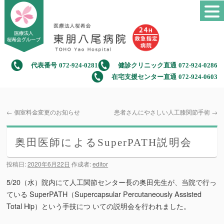
代表番号
072-924-0281
健診クリニック直通
072-924-0286
在宅支援センター直通
072-924-0603
←
個室料金変更のお知らせ
患者さんにやさしい人工膝関節手術
→
奥田医師によるSuperPATH説明会
投稿日:
2020年6月22日
作成者:
editor
5/20（水）院内にて人工関節センター長の奥田先生が、当院で行っ
ている SuperPATH（Supercapsular Percutaneously Assisted
Total Hip）という手技につ いての説明会を行われました。