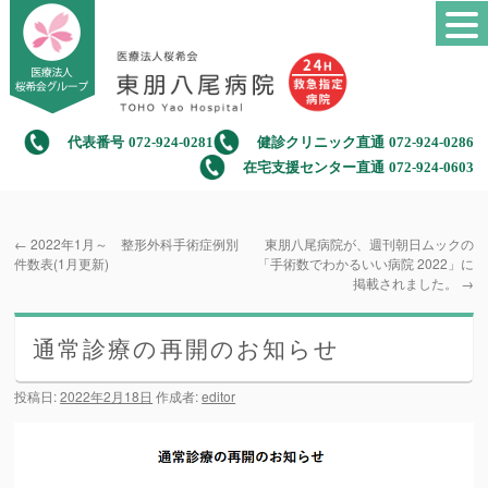
代表番号
072-924-0281
健診クリニック直通
072-924-0286
在宅支援センター直通
072-924-0603
←
2022年1月～ 整形外科手術症例別
東朋八尾病院が、週刊朝日ムックの
件数表(1月更新)
「手術数でわかるいい病院 2022」に
掲載されました。
→
通常診療の再開のお知らせ
投稿日:
2022年2月18日
作成者:
editor